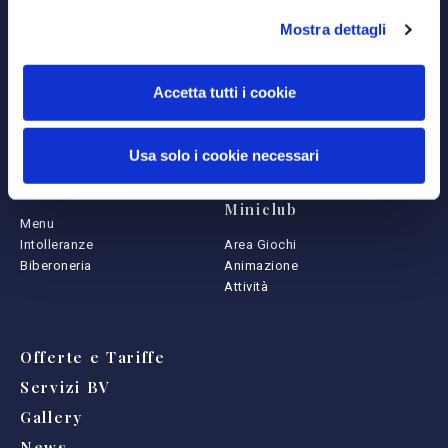
Ristorante
Natura & Paesaggi
Mostra dettagli
Piscine
Enogastronomia
Miniclub
Arte & Cultura
Accetta tutti i cookie
Camere
Animazione e Servizi
Classic
Attività per Adulti
Pool Suite
Attività Miniclub
Usa solo i cookie necessari
Attività Sportive
Ristorante
Miniclub
Menu
Intolleranze
Area Giochi
Biberoneria
Animazione
Attività
Offerte e Tariffe
Servizi BV
Gallery
News