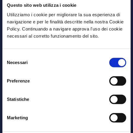
Questo sito web utilizza i cookie
BV Kalafiorita Resort Zambrone
Utilizziamo i cookie per migliorare la sua esperienza di
navigazione e per le finalità descritte nella nostra Cookie
Loc. Capo Cozzo (VV) 89868
Policy. Continuando a navigare approva l'uso dei cookie
Marina di Zambrone (VV)
necessari al corretto funzionamento del sito.
info@bvkalafioritaresort.com
+39 0963 392462
Selezione
Necessari
del
CIN: IT102049A1OGT2T8J5
consenso
Termini e Condizioni
Preferenze
Privacy Policy
Cookie Policy
Statistiche
Marketing
La Struttura
Territorio
Camere
Mare