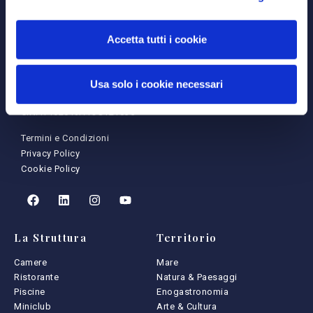
Loc. Capo Cozzo (VV) 89868
Marina di Zambrone (VV)
Accetta tutti i cookie
info@bvkalafioritaresort.com
+39 0963 392462
Usa solo i cookie necessari
CIN: IT102049A1OGT2T8J5
Termini e Condizioni
Privacy Policy
Cookie Policy
La Struttura
Territorio
Camere
Mare
Ristorante
Natura & Paesaggi
Piscine
Enogastronomia
Miniclub
Arte & Cultura