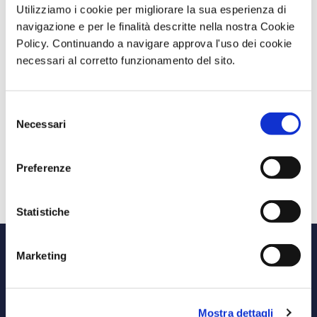
assicurandoti il massimo comfort e un eccellente
Utilizziamo i cookie per migliorare la sua esperienza di
rapporto qualità-prezzo.
navigazione e per le finalità descritte nella nostra Cookie
Policy. Continuando a navigare approva l'uso dei cookie
necessari al corretto funzionamento del sito.
Speciale Coppie
Regalati una romantica fuga con il nostro pacchetto
Selezione
Speciale Coppie. Vivi momenti indimenticabili
Necessari
del
insieme alla persona amata, approfittando di
consenso
un'offerta pensata appositamente per voi, che vi
Preferenze
porterà in un ambiente suggestivo e rilassante.
Statistiche
Marketing
BV Kalafiorita Resort Zambrone
Mostra dettagli