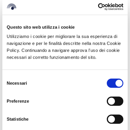
Questo sito web utilizza i cookie
Utilizziamo i cookie per migliorare la sua esperienza di
navigazione e per le finalità descritte nella nostra Cookie
Policy. Continuando a navigare approva l'uso dei cookie
necessari al corretto funzionamento del sito.
Selezione
BV Hotels & Resorts al ILTM Cannes 2025
Necessari
del
Novembre 28, 2025
consenso
Dal 1° al 4 dicembre 2025, BV Hotels & Resorts sarà presente
Preferenze
al ILTM – International Luxury Travel Market di Cannes, uno degli
eventi più
Statistiche
CONTINUA A LEGGERE >