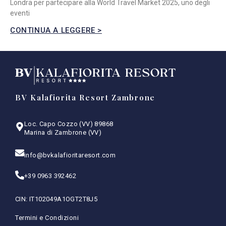
Londra per partecipare alla World Travel Market 2025, uno degli
eventi
CONTINUA A LEGGERE >
BV Kalafiorita Resort Zambrone
Loc. Capo Cozzo (VV) 89868
Marina di Zambrone (VV)
info@bvkalafioritaresort.com
+39 0963 392462
CIN: IT102049A1OGT2T8J5
Termini e Condizioni