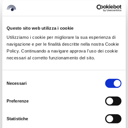
Questo sito web utilizza i cookie
Utilizziamo i cookie per migliorare la sua esperienza di
navigazione e per le finalità descritte nella nostra Cookie
Policy. Continuando a navigare approva l'uso dei cookie
necessari al corretto funzionamento del sito.
Selezione
Necessari
del
consenso
BV Hotels & Resorts al ROOTS 2025 di
Matera
Preferenze
Novembre 17, 2025
Statistiche
Il 18 e 19 novembre 2025, BV Hotels & Resorts sarà presente a
Matera per partecipare al ROOTS – Borsa Internazionale del