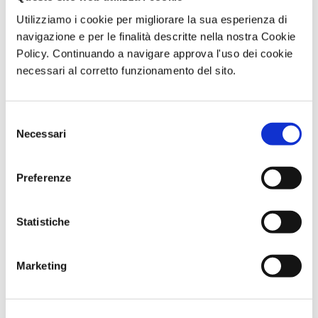
Utilizziamo i cookie per migliorare la sua esperienza di
navigazione e per le finalità descritte nella nostra Cookie
Policy. Continuando a navigare approva l'uso dei cookie
necessari al corretto funzionamento del sito.
BV Hotels & Resorts al ROOTS 2025 di
Matera
Selezione
Novembre 17, 2025
Necessari
del
Il 18 e 19 novembre 2025, BV Hotels & Resorts sarà presente a
consenso
Matera per partecipare al ROOTS – Borsa Internazionale del
Preferenze
CONTINUA A LEGGERE >
Statistiche
Marketing